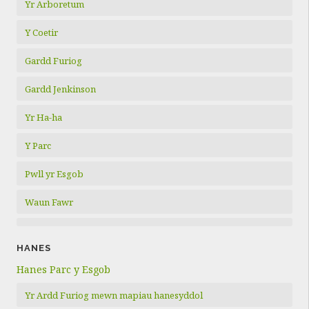
Yr Arboretum
Y Coetir
Gardd Furiog
Gardd Jenkinson
Yr Ha-ha
Y Parc
Pwll yr Esgob
Waun Fawr
HANES
Hanes Parc y Esgob
Yr Ardd Furiog mewn mapiau hanesyddol