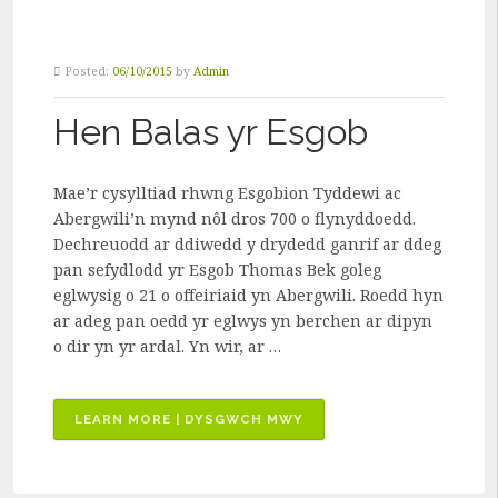
Posted:
06/10/2015
by
Admin
Hen Balas yr Esgob
Mae’r cysylltiad rhwng Esgobion Tyddewi ac
Abergwili’n mynd nôl dros 700 o flynyddoedd.
Dechreuodd ar ddiwedd y drydedd ganrif ar ddeg
pan sefydlodd yr Esgob Thomas Bek goleg
eglwysig o 21 o offeiriaid yn Abergwili. Roedd hyn
ar adeg pan oedd yr eglwys yn berchen ar dipyn
o dir yn yr ardal. Yn wir, ar …
“HEN
LEARN MORE | DYSGWCH MWY
BALAS
YR
ESGOB”