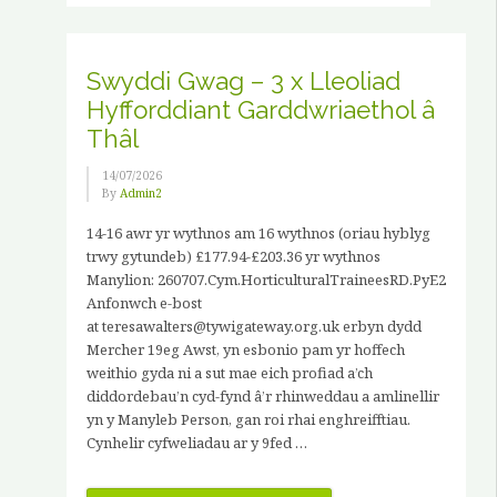
JOHN
HANCOCK”
Swyddi Gwag – 3 x Lleoliad
Hyfforddiant Garddwriaethol â
Thâl
14/07/2026
By
Admin2
14-16 awr yr wythnos am 16 wythnos (oriau hyblyg
trwy gytundeb) £177.94-£203.36 yr wythnos
Manylion: 260707.Cym.HorticulturalTraineesRD.PyE2
Anfonwch e-bost
at teresawalters@tywigateway.org.uk erbyn dydd
Mercher 19eg Awst, yn esbonio pam yr hoffech
weithio gyda ni a sut mae eich profiad a’ch
diddordebau’n cyd-fynd â’r rhinweddau a amlinellir
yn y Manyleb Person, gan roi rhai enghreifftiau.
Cynhelir cyfweliadau ar y 9fed …