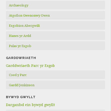
Archaeology
Atgofion Gwenonwy Owen
Esgobion Abergwili
Hanes yr Ardd
Palas yr Esgob
GARDDWRIAETH
Garddwriaeth Parc yr Esgob
Coed y Parc
Gardd Jenkinson
BYWYD GWYLLT
Darganfod ein bywyd gwyllt