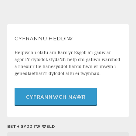
CYFRANNU HEDDIW
Helpwch i ofalu am Barc yr Esgob a’i gadw ar
agor i’r dyfodol. Gyda’ch help chi gallwn warchod
a rheoli’r lle hanesyddol hardd hwn er mwyn i
genedlaethau’r dyfodol allu ei fwynhau.
CYFRANNWCH NAWR
BETH SYDD I’W WELD