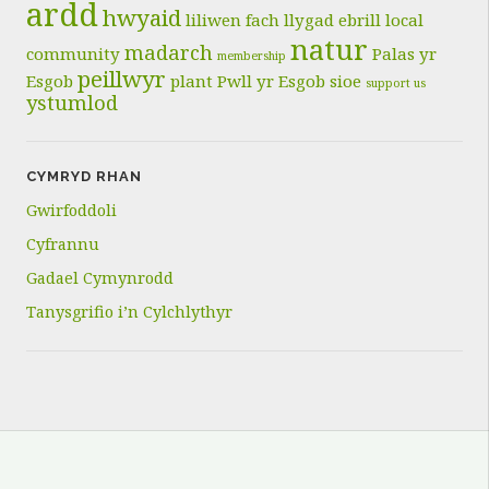
ardd
hwyaid
liliwen fach
llygad ebrill
local
natur
madarch
community
Palas yr
membership
peillwyr
Esgob
plant
Pwll yr Esgob
sioe
support us
ystumlod
CYMRYD RHAN
Gwirfoddoli
Cyfrannu
Gadael Cymynrodd
Tanysgrifio i’n Cylchlythyr