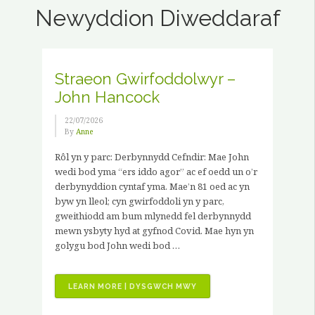
Newyddion Diweddaraf
Straeon Gwirfoddolwyr –
John Hancock
22/07/2026
By
Anne
Rôl yn y parc: Derbynnydd Cefndir: Mae John
wedi bod yma “ers iddo agor” ac ef oedd un o’r
derbynyddion cyntaf yma. Mae’n 81 oed ac yn
byw yn lleol; cyn gwirfoddoli yn y parc,
gweithiodd am bum mlynedd fel derbynnydd
mewn ysbyty hyd at gyfnod Covid. Mae hyn yn
golygu bod John wedi bod …
“STRAEON
LEARN MORE | DYSGWCH MWY
GWIRFODDOLWYR
–