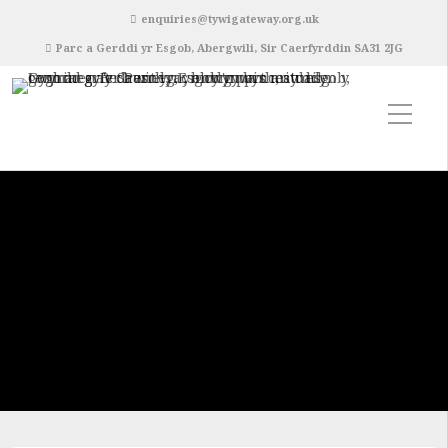
enquiries@tywigateway.org.uk
Parc a Gerddi yr Esgob, Abergwili, Sir Caerfyrddin SA31 2JG