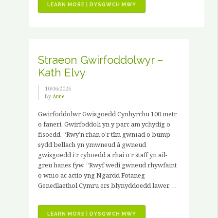
“SWYDDI
LEARN MORE | DYSGWCH MWY
GWAG
–
3
X
LLEOLIAD
Straeon Gwirfoddolwyr –
HYFFORDDIANT
Kath Elvy
GARDDWRIAETHOL
Â
10/06/2026
THÂL”
By
Anne
Gwirfoddolwr Gwisgoedd Cynhyrchu 100 metr
o faneri. Gwirfoddoli yn y parc am ychydig o
fisoedd. “Rwy’n rhan o’r tîm gwnïad o bump
sydd bellach yn ymwneud â gwneud
gwisgoedd i’r cyhoedd a rhai o’r staff yn ail-
greu hanes fyw. “Rwyf wedi gwneud rhywfaint
o wnïo ac actio yng Ngardd Fotaneg
Genedlaethol Cymru ers blynyddoedd lawer. …
“STRAEON
LEARN MORE | DYSGWCH MWY