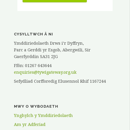
GWIRFODDOLWYR
–
KATH
ELVY”
CYSYLLTWCH Â NI
Ymddiriedolaeth Drws i’r Dyffryn,
Parc a Gerddi yr Esgob, Abergwili, Sir
Gaerfyrddin SA31 2JG
Ffôn: 01267 643644
enquiries@tywigateway.org.uk
Sefydliad Corfforedig Elusennol Rhif 1167244
MWY O WYBODAETH
Ynghylch y Ymddiriedolaeth
Am yr Adferiad