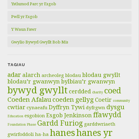
Ystlumod Parc yr Esgob
Pwll yr Esgob
Y Waun Fawr
Gwylio Bywyd Gwyllt Bob Mis
TAGIAU
adar
alarch
blodau gwyllt
archeoleg
blodau
blodau’r gwanwyn
bylbiau’r gwanwyn
bywyd gwyllt
coed
cerdded
charity
Coeden Afalau
coeden gellyg
Coetir
community
dysgu
cwtiar
Dyffryn Tywi
cynaeafu
dyfrgwn
ffawydd
Esgob Jenkinson
esgobion
Education
Gardd Furiog
garddwriaeth
Foundation Phase
hanes
hanes yr
gwirfoddoli
ha-ha