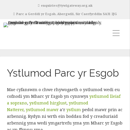
enquiries@tywigateway.org.uk
Parc a Gerddi yr Esgob, Abergwili, Sir Caerfyrddin SA31 2JG
Ystlumod Parc yr Esgob
Mae cyfanswm o chwe rhywogaeth o ystlumod wedi eu
cofnodi ym Mharc yr Esgob yn cynnwys
ystlumod lleiaf
a soprano
,
ystlumod hirglust
,
ystlumod
Natterer
,
ystlumod mawr
a’r
ystlum
pedol mawr prin ac
arbennig. Rydyn ni wrth ein boddau fod y creaduriaid
arbennig yma wedi ymgartrefu yma ym Mharc yr Esgob
ac yn ffynnu yma.