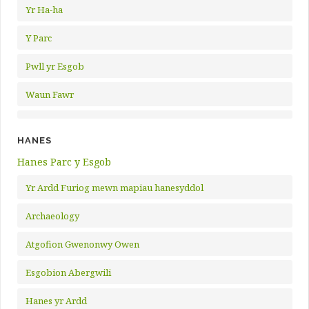
Yr Ha-ha
Y Parc
Pwll yr Esgob
Waun Fawr
HANES
Hanes Parc y Esgob
Yr Ardd Furiog mewn mapiau hanesyddol
Archaeology
Atgofion Gwenonwy Owen
Esgobion Abergwili
Hanes yr Ardd