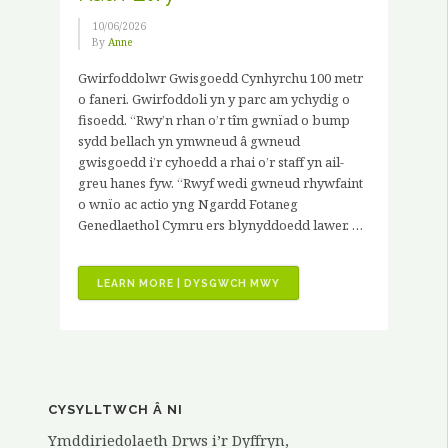
Â
10/06/2026
THÂL”
By
Anne
Gwirfoddolwr Gwisgoedd Cynhyrchu 100 metr
o faneri. Gwirfoddoli yn y parc am ychydig o
fisoedd. “Rwy’n rhan o’r tîm gwnïad o bump
sydd bellach yn ymwneud â gwneud
gwisgoedd i’r cyhoedd a rhai o’r staff yn ail-
greu hanes fyw. “Rwyf wedi gwneud rhywfaint
o wnïo ac actio yng Ngardd Fotaneg
Genedlaethol Cymru ers blynyddoedd lawer. …
“STRAEON
LEARN MORE | DYSGWCH MWY
GWIRFODDOLWYR
–
KATH
ELVY”
CYSYLLTWCH Â NI
Ymddiriedolaeth Drws i’r Dyffryn,