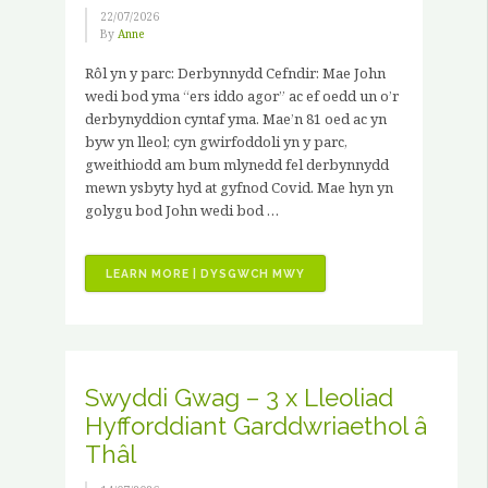
22/07/2026
By
Anne
Rôl yn y parc: Derbynnydd Cefndir: Mae John
wedi bod yma “ers iddo agor” ac ef oedd un o’r
derbynyddion cyntaf yma. Mae’n 81 oed ac yn
byw yn lleol; cyn gwirfoddoli yn y parc,
gweithiodd am bum mlynedd fel derbynnydd
mewn ysbyty hyd at gyfnod Covid. Mae hyn yn
golygu bod John wedi bod …
“STRAEON
LEARN MORE | DYSGWCH MWY
GWIRFODDOLWYR
–
JOHN
HANCOCK”
Swyddi Gwag – 3 x Lleoliad
Hyfforddiant Garddwriaethol â
Thâl