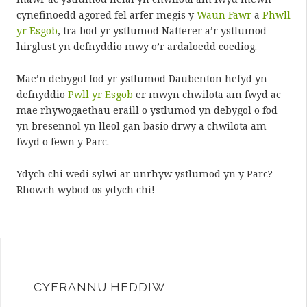
cynefinoedd agored fel arfer megis y
Waun Fawr
a
Phwll
yr Esgob
, tra bod yr ystlumod Natterer a’r ystlumod
hirglust yn defnyddio mwy o’r ardaloedd coediog.
Mae’n debygol fod yr ystlumod Daubenton hefyd yn
defnyddio
Pwll yr Esgob
er mwyn chwilota am fwyd ac
mae rhywogaethau eraill o ystlumod yn debygol o fod
yn bresennol yn lleol gan basio drwy a chwilota am
fwyd o fewn y Parc.
Ydych chi wedi sylwi ar unrhyw ystlumod yn y Parc?
Rhowch wybod os ydych chi!
CYFRANNU HEDDIW