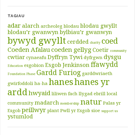
TAGIAU
adar
alarch
blodau gwyllt
archeoleg
blodau
blodau’r gwanwyn
bylbiau’r gwanwyn
bywyd gwyllt
coed
cerdded
charity
Coeden Afalau
coeden gellyg
Coetir
community
dysgu
cwtiar
Dyffryn Tywi
cynaeafu
dyfrgwn
ffawydd
Esgob Jenkinson
esgobion
Education
Gardd Furiog
garddwriaeth
Foundation Phase
hanes
hanes yr
gwirfoddoli
ha-ha
ardd
hwyaid
liliwen fach
llygad ebrill
local
natur
madarch
community
Palas yr
membership
peillwyr
Esgob
plant
Pwll yr Esgob
sioe
support us
ystumlod