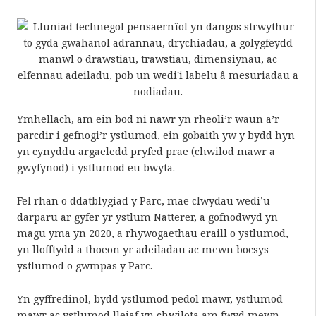
Ymhellach, am ein bod ni nawr yn rheoli’r waun a’r
parcdir i gefnogi’r ystlumod, ein gobaith yw y bydd hyn
yn cynyddu argaeledd pryfed prae (chwilod mawr a
gwyfynod) i ystlumod eu bwyta.
Fel rhan o ddatblygiad y Parc, mae clwydau wedi’u
darparu ar gyfer yr ystlum Natterer, a gofnodwyd yn
magu yma yn 2020, a rhywogaethau eraill o ystlumod,
yn llofftydd a thoeon yr adeiladau ac mewn bocsys
ystlumod o gwmpas y Parc.
Yn gyffredinol, bydd ystlumod pedol mawr, ystlumod
mawr ac ystlumod lleiaf yn chwilota am fwyd mewn