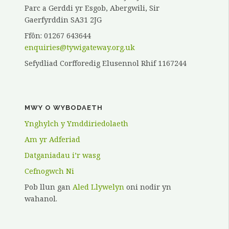
Parc a Gerddi yr Esgob, Abergwili, Sir
Gaerfyrddin SA31 2JG
Ffôn: 01267 643644
enquiries@tywigateway.org.uk
Sefydliad Corfforedig Elusennol Rhif 1167244
MWY O WYBODAETH
Ynghylch y Ymddiriedolaeth
Am yr Adferiad
Datganiadau i’r wasg
Cefnogwch Ni
Pob llun gan
Aled Llywelyn
oni nodir yn
wahanol.