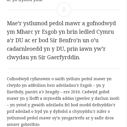
Mae’r ystlumod pedol mawr a gofnodwyd
ym Mharc yr Esgob yn brin ledled Cymru
a’r DU ac er bod Sir Benfro’n un o’u
cadarnleoedd yn y DU, prin iawn yw’r
clwydau yn Sir Gaerfyrddin.
Cofnodwyd cyfanswm o saith ystlum pedol mawr yn
clwydo yn adfeilion hen adeiladau’r Esgob – yn y
llaethdy, pantri a’r bragdy – ers 2016. Cadwyd gofod
mawr yn y llofft a mynedfa addas (gweler y darlun isod)
– yn ystod y gwaith adeiladu fel bod modd defnyddio’r
prif adeilad o hyd yn y dyfodol a chynyddu’r nifer o
ystlumod pedol mawr sy’n ymgartrefu ar y safle dros
amser gobeithio.