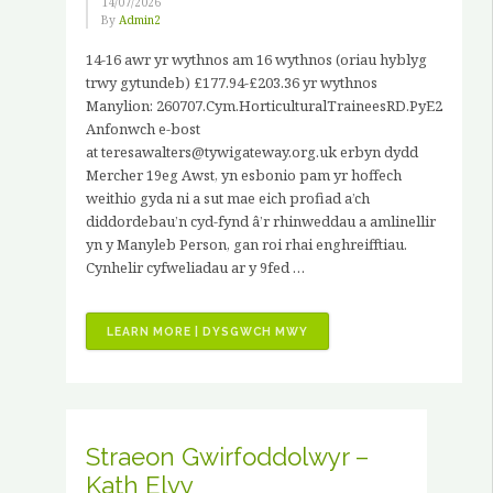
14/07/2026
By
Admin2
14-16 awr yr wythnos am 16 wythnos (oriau hyblyg
trwy gytundeb) £177.94-£203.36 yr wythnos
Manylion: 260707.Cym.HorticulturalTraineesRD.PyE2
Anfonwch e-bost
at teresawalters@tywigateway.org.uk erbyn dydd
Mercher 19eg Awst, yn esbonio pam yr hoffech
weithio gyda ni a sut mae eich profiad a’ch
diddordebau’n cyd-fynd â’r rhinweddau a amlinellir
yn y Manyleb Person, gan roi rhai enghreifftiau.
Cynhelir cyfweliadau ar y 9fed …
“SWYDDI
LEARN MORE | DYSGWCH MWY
GWAG
–
3
X
LLEOLIAD
Straeon Gwirfoddolwyr –
HYFFORDDIANT
Kath Elvy
GARDDWRIAETHOL