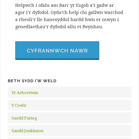
Helpwch i ofalu am Barc yr Esgob a’i gadw ar
agor i’r dyfodol. Gyda’ch help chi gallwn warchod
a rheoli’r lle hanesyddol hardd hwn er mwyn i
genedlaethau’r dyfodol allu ei fwynhau.
CYFRANNWCH NAWR
BETH SYDD I’W WELD
Yr Arboretum
Y Coetir
Gardd Furiog
Gardd Jenkinson