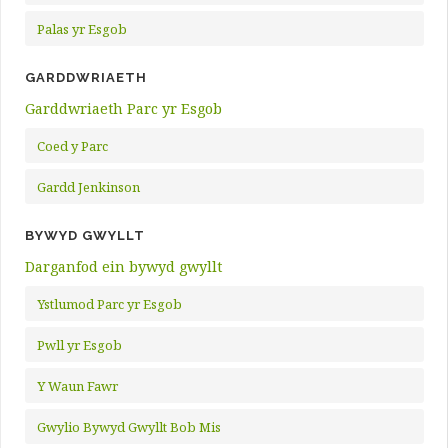
Palas yr Esgob
GARDDWRIAETH
Garddwriaeth Parc yr Esgob
Coed y Parc
Gardd Jenkinson
BYWYD GWYLLT
Darganfod ein bywyd gwyllt
Ystlumod Parc yr Esgob
Pwll yr Esgob
Y Waun Fawr
Gwylio Bywyd Gwyllt Bob Mis